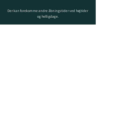
Der kan forekomme andre åbningstider ved højtider
og helligdage
.
INFO
Levering
SE VORES ARBEJDE
Designet af KAF Studio -
kristoffer@kafstudio.dk